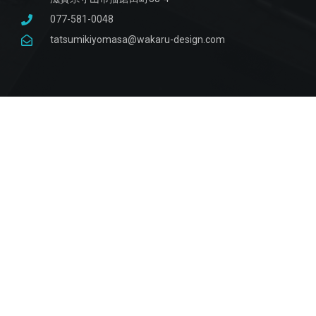
077-581-0048
tatsumikiyomasa@wakaru-design.com