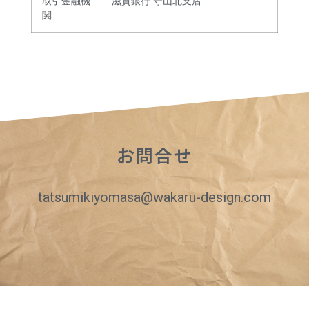
取引金融機
滋賀銀行 守山北支店
関
お問合せ
tatsumikiyomasa@wakaru-design.com​