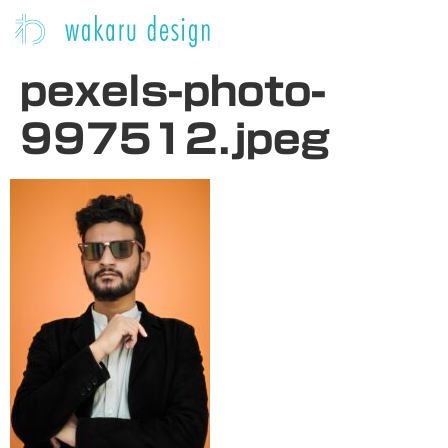
pexels-photo-
997512.jpeg