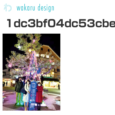
1dc3bf04dc53cb