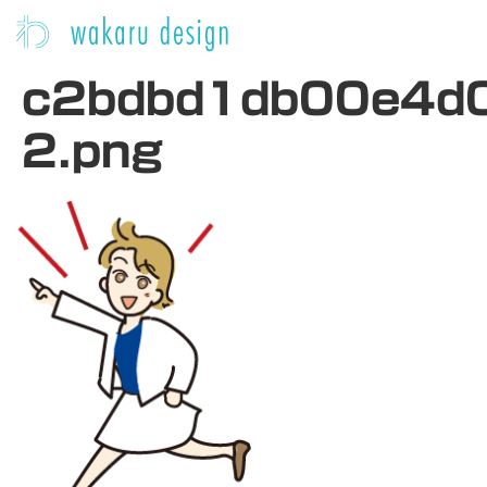
c2bdbd1db00e4d
2.png