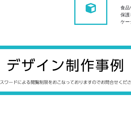
食品
保護
ケー