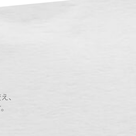
変え、
す。